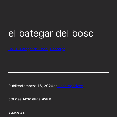
Saltar
al
contenido
el bategar del bosc
CAT-El Bategar del Bosc
Descarga
Publicado
marzo 16, 2026
en
Uncategorized
por
jose Ansoleaga Ayala
Etiquetas: